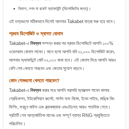
বিকাশ, নগদ বা রকেট অ্যাকাউন্ট (ডিপোজিটের জন্য)।
এই তথ্যগুলো সঠিকভাবে দিলেই আপনার Takabet যাত্রা শুরু হয়ে যাবে।
প্রথম ডিপোজিট ও স্বাগত বোনাস
Takabet-এ
নিবন্ধন
সম্পন্ন করার পর প্রথম ডিপোজিটে আপনি ১০০%
ওয়েলকাম বোনাস পাবেন। মানে হলো আপনি যদি ৳১,০০০ ডিপোজিট করেন,
আপনার অ্যাকাউন্টে মোট ৳২,০০০ জমা হবে। এই বোনাস দিয়ে আপনি আরও
বেশি গেম খেলতে পারবেন এবং জেতার সুযোগ বাড়বে।
কোন গেমগুলো খেলতে পারবেন?
Takabet-এ
নিবন্ধন
করার পরে আপনি সরাসরি অ্যাক্সেস পাবেন কালার
প্রেডিকশন, ইউরোপিয়ান রুলেট, পার্লস অফ বিঙ্গো, ইভো লাইভ, মাঙ্কি কিং
ফিশিং, ফরচুন মাউস এবং ব্ল্যাকজ্যাক এমএইচসহ আরও শতাধিক গেমে।
প্রতিটি গেম আন্তর্জাতিক মানের এবং সম্পূর্ণ ন্যায্য RNG প্রযুক্তিতে
পরিচালিত।