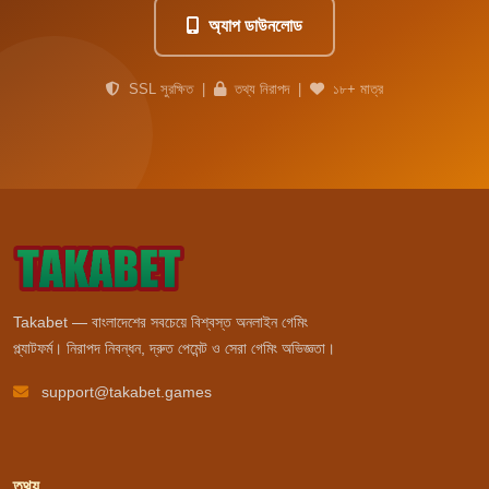
অ্যাপ ডাউনলোড
SSL সুরক্ষিত |
তথ্য নিরাপদ |
১৮+ মাত্র
Takabet — বাংলাদেশের সবচেয়ে বিশ্বস্ত অনলাইন গেমিং
প্ল্যাটফর্ম। নিরাপদ নিবন্ধন, দ্রুত পেমেন্ট ও সেরা গেমিং অভিজ্ঞতা।
support@takabet.games
তথ্য