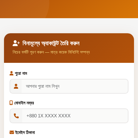
বিনামূল্যে অ্যাকাউন্ট তৈরি করুন
নিচের ফর্মটি পূরণ করুন — মাত্র কয়েক মিনিটেই সম্পন্ন
পুরো নাম
মোবাইল নম্বর
ইমেইল ঠিকানা