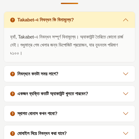
Takabet-এ নিবন্ধন কি বিনামূল্যে?
হ্যাঁ, Takabet-এ নিবন্ধন সম্পূর্ণ বিনামূল্যে। অ্যাকাউন্ট তৈরিতে কোনো চার্জ
নেই। শুধুমাত্র গেম খেলার জন্য ডিপোজিট প্রয়োজন, যার ন্যূনতম পরিমাণ
৳১০০।
নিবন্ধনে কতটা সময় লাগে?
একজন ব্যক্তি কতটি অ্যাকাউন্ট খুলতে পারবেন?
স্বাগত বোনাস কখন পাবো?
মোবাইল দিয়ে নিবন্ধন করা যাবে?