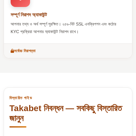
সম্পূর্ণ নিরাপদ অ্যাকাউন্ট
আপনার তথ্য ও অর্থ সম্পূর্ণ সুরক্ষিত। ২৫৬-বিট SSL এনক্রিপশন এবং কঠোর
KYC প্রক্রিয়া আপনার অ্যাকাউন্ট নিরাপদ রাখে।
সর্বোচ্চ নিরাপত্তা
বিস্তারিত গাইড
Takabet নিবন্ধন — সবকিছু বিস্তারিত
জানুন