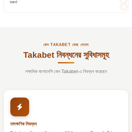
৪
করুন!
কেন TAKABET বেছে নেবেন
Takabet নিবন্ধনের সুবিধাসমূহ
লক্ষাধিক বাংলাদেশি কেন Takabet-এ নিবন্ধন করেছেন
তাৎক্ষণিক নিবন্ধন