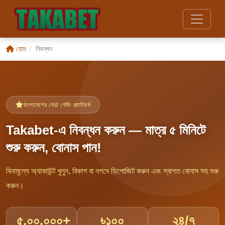
হোম
নিবন্ধন
বাংলাদেশের সেরা গেমিং প্ল্যাটফর্ম
Takabet-এ নিবন্ধন করুন — মাত্র ৫ মিনিটে
শুরু করুন, বোনাস পান!
বিনামূল্যে অ্যাকাউন্ট খুলুন, বিকাশ বা নগদে ডিপোজিট করুন এবং স্বাগত বোনাস সহ শুরু
করুন।
৫,০০,০০০+
৳১০০
২৪/৭