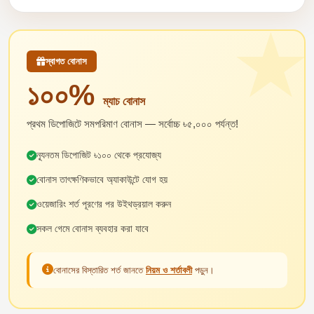
স্বাগত বোনাস
১০০%
ম্যাচ বোনাস
প্রথম ডিপোজিটে সমপরিমাণ বোনাস — সর্বোচ্চ ৳৫,০০০ পর্যন্ত!
ন্যূনতম ডিপোজিট ৳১০০ থেকে প্রযোজ্য
বোনাস তাৎক্ষণিকভাবে অ্যাকাউন্টে যোগ হয়
ওয়েজারিং শর্ত পূরণের পর উইথড্রয়াল করুন
সকল গেমে বোনাস ব্যবহার করা যাবে
বোনাসের বিস্তারিত শর্ত জানতে
নিয়ম ও শর্তাবলী
পড়ুন।