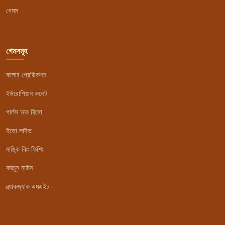
গেমস
গেমসমূহ
কালার প্রেডিকশন
ইউরোপিয়ান রুলেট
পার্লস অফ বিঙ্গো
ইভো লাইভ
মাঙ্কি কিং ফিশিং
ফরচুন মাউস
ব্ল্যাকজ্যাক এমএইচ