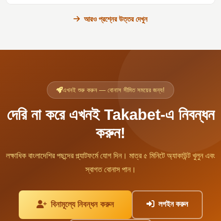
আরও প্রশ্নের উত্তর দেখুন
এখনই শুরু করুন — বোনাস সীমিত সময়ের জন্য!
দেরি না করে এখনই Takabet-এ নিবন্ধন
করুন!
লক্ষাধিক বাংলাদেশির পছন্দের প্ল্যাটফর্মে যোগ দিন। মাত্র ৫ মিনিটে অ্যাকাউন্ট খুলুন এবং
স্বাগত বোনাস পান।
বিনামূল্যে নিবন্ধন করুন
লগইন করুন