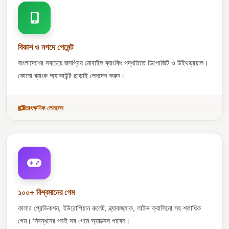
বিকাশ ও নগদে পেমেন্ট
বাংলাদেশের সবচেয়ে জনপ্রিয় মোবাইল ব্যাংকিং পদ্ধতিতে ডিপোজিট ও উইথড্রয়াল।
কোনো ব্যাংক অ্যাকাউন্ট ছাড়াই লেনদেন করুন।
তাৎক্ষণিক লেনদেন
১০০+ বিশ্বমানের গেম
কালার প্রেডিকশন, ইউরোপিয়ান রুলেট, ব্ল্যাকজ্যাক, লাইভ ক্যাসিনো সহ শতাধিক
গেম। নিবন্ধনের পরই সব গেমে অ্যাক্সেস পাবেন।