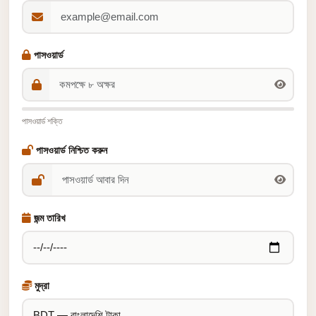
পাসওয়ার্ড
পাসওয়ার্ড শক্তি
পাসওয়ার্ড নিশ্চিত করুন
জন্ম তারিখ
মুদ্রা