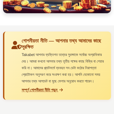
গোপনীয়তা নীতি — আপনার তথ্য আমাদের কাছে
সুরক্ষিত
Takabet আপনার ব্যক্তিগত তথ্যের সুরক্ষাকে সর্বোচ্চ অগ্রাধিকার
দেয়। আমরা কখনো আপনার তথ্য তৃতীয় পক্ষের কাছে বিক্রি বা শেয়ার
করি না। আমাদের প্ল্যাটফর্মে ব্যবহৃত সব ডেটা কঠোর নিরাপত্তা
প্রোটোকল অনুসরণ করে সংরক্ষণ করা হয়। আপনি যেকোনো সময়
আপনার তথ্য আপডেট বা মুছে ফেলার অনুরোধ করতে পারেন।
সম্পূর্ণ গোপনীয়তা নীতি পড়ুন