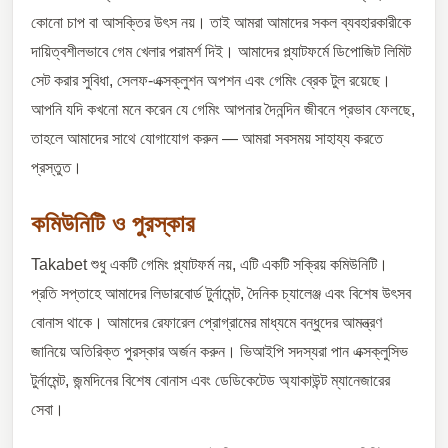
কোনো চাপ বা আসক্তির উৎস নয়। তাই আমরা আমাদের সকল ব্যবহারকারীকে
দায়িত্বশীলভাবে গেম খেলার পরামর্শ দিই। আমাদের প্ল্যাটফর্মে ডিপোজিট লিমিট
সেট করার সুবিধা, সেলফ-এক্সক্লুশন অপশন এবং গেমিং ব্রেক টুল রয়েছে।
আপনি যদি কখনো মনে করেন যে গেমিং আপনার দৈনন্দিন জীবনে প্রভাব ফেলছে,
তাহলে আমাদের সাথে যোগাযোগ করুন — আমরা সবসময় সাহায্য করতে
প্রস্তুত।
কমিউনিটি ও পুরস্কার
Takabet শুধু একটি গেমিং প্ল্যাটফর্ম নয়, এটি একটি সক্রিয় কমিউনিটি।
প্রতি সপ্তাহে আমাদের লিডারবোর্ড টুর্নামেন্ট, দৈনিক চ্যালেঞ্জ এবং বিশেষ উৎসব
বোনাস থাকে। আমাদের রেফারেল প্রোগ্রামের মাধ্যমে বন্ধুদের আমন্ত্রণ
জানিয়ে অতিরিক্ত পুরস্কার অর্জন করুন। ভিআইপি সদস্যরা পান এক্সক্লুসিভ
টুর্নামেন্ট, জন্মদিনের বিশেষ বোনাস এবং ডেডিকেটেড অ্যাকাউন্ট ম্যানেজারের
সেবা।