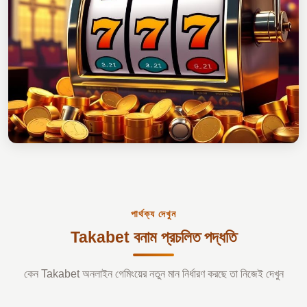
পার্থক্য দেখুন
Takabet বনাম প্রচলিত পদ্ধতি
কেন Takabet অনলাইন গেমিংয়ের নতুন মান নির্ধারণ করছে তা নিজেই দেখুন