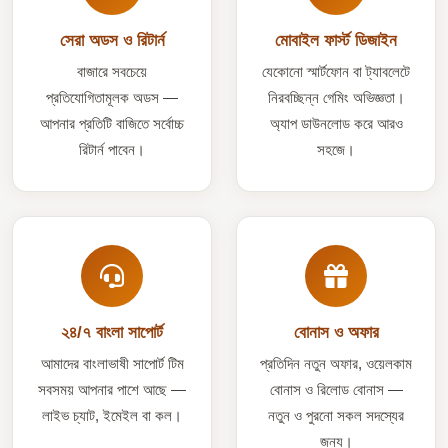
সেরা অডস ও রিটার্ন
মোবাইল ফার্স্ট ডিজাইন
বাজারে সবচেয়ে
যেকোনো স্মার্টফোন বা ট্যাবলেটে
প্রতিযোগিতামূলক অডস —
নিরবচ্ছিন্ন গেমিং অভিজ্ঞতা।
আপনার প্রতিটি বাজিতে সর্বোচ্চ
অ্যাপ ডাউনলোড করে আরও
রিটার্ন পাবেন।
সহজে।
২৪/৭ বাংলা সাপোর্ট
বোনাস ও অফার
আমাদের বাংলাভাষী সাপোর্ট টিম
প্রতিদিন নতুন অফার, ওয়েলকাম
সবসময় আপনার পাশে আছে —
বোনাস ও রিলোড বোনাস —
লাইভ চ্যাট, ইমেইল বা কল।
নতুন ও পুরনো সকল সদস্যের
জন্য।