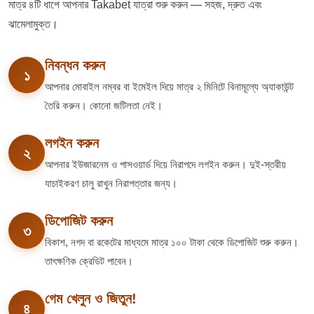
মাত্র ৪টি ধাপে আপনার Takabet যাত্রা শুরু করুন — সহজ, দ্রুত এবং
ঝামেলামুক্ত।
নিবন্ধন করুন
১
আপনার মোবাইল নম্বর বা ইমেইল দিয়ে মাত্র ২ মিনিটে বিনামূল্যে অ্যাকাউন্ট
তৈরি করুন। কোনো জটিলতা নেই।
লগইন করুন
২
আপনার ইউজারনেম ও পাসওয়ার্ড দিয়ে নিরাপদে লগইন করুন। দুই-স্তরীয়
যাচাইকরণ চালু রাখুন নিরাপত্তার জন্য।
ডিপোজিট করুন
৩
বিকাশ, নগদ বা রকেটের মাধ্যমে মাত্র ১০০ টাকা থেকে ডিপোজিট শুরু করুন।
তাৎক্ষণিক ক্রেডিট পাবেন।
গেম খেলুন ও জিতুন!
৪