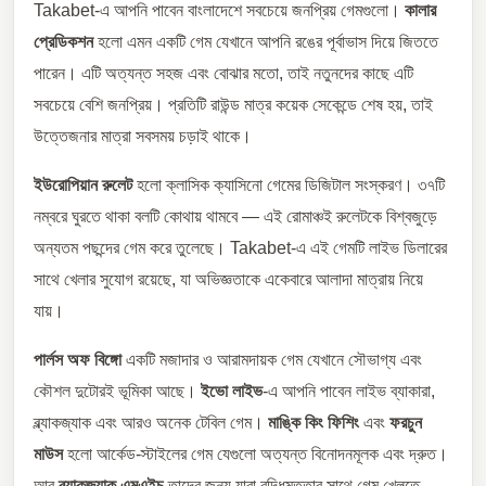
Takabet-এ আপনি পাবেন বাংলাদেশে সবচেয়ে জনপ্রিয় গেমগুলো।
কালার
প্রেডিকশন
হলো এমন একটি গেম যেখানে আপনি রঙের পূর্বাভাস দিয়ে জিততে
পারেন। এটি অত্যন্ত সহজ এবং বোঝার মতো, তাই নতুনদের কাছে এটি
সবচেয়ে বেশি জনপ্রিয়। প্রতিটি রাউন্ড মাত্র কয়েক সেকেন্ডে শেষ হয়, তাই
উত্তেজনার মাত্রা সবসময় চড়াই থাকে।
ইউরোপিয়ান রুলেট
হলো ক্লাসিক ক্যাসিনো গেমের ডিজিটাল সংস্করণ। ৩৭টি
নম্বরে ঘুরতে থাকা বলটি কোথায় থামবে — এই রোমাঞ্চই রুলেটকে বিশ্বজুড়ে
অন্যতম পছন্দের গেম করে তুলেছে। Takabet-এ এই গেমটি লাইভ ডিলারের
সাথে খেলার সুযোগ রয়েছে, যা অভিজ্ঞতাকে একেবারে আলাদা মাত্রায় নিয়ে
যায়।
পার্লস অফ বিঙ্গো
একটি মজাদার ও আরামদায়ক গেম যেখানে সৌভাগ্য এবং
কৌশল দুটোরই ভূমিকা আছে।
ইভো লাইভ
-এ আপনি পাবেন লাইভ ব্যাকারা,
ব্ল্যাকজ্যাক এবং আরও অনেক টেবিল গেম।
মাঙ্কি কিং ফিশিং
এবং
ফরচুন
মাউস
হলো আর্কেড-স্টাইলের গেম যেগুলো অত্যন্ত বিনোদনমূলক এবং দ্রুত।
আর
ব্ল্যাকজ্যাক এমএইচ
তাদের জন্য যারা বুদ্ধিমত্তার সাথে গেম খেলতে