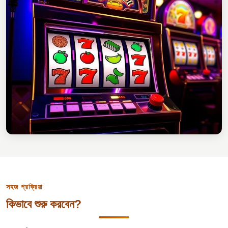
সহজ প্রক্রিয়া
কিভাবে শুরু করবেন?