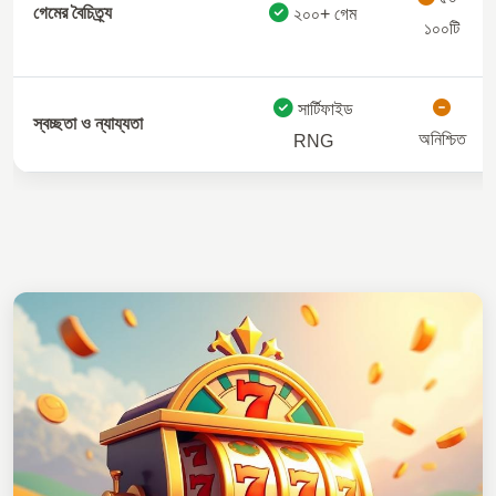
গেমের বৈচিত্র্য
২০০+ গেম
১০০টি
সার্টিফাইড
স্বচ্ছতা ও ন্যায্যতা
অনিশ্চিত
RNG