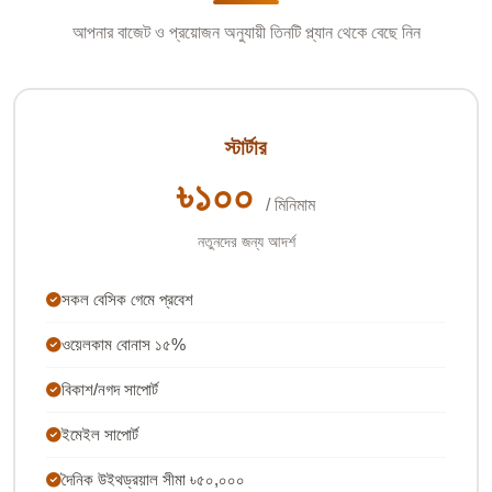
আপনার বাজেট ও প্রয়োজন অনুযায়ী তিনটি প্ল্যান থেকে বেছে নিন
স্টার্টার
৳১০০
/ মিনিমাম
নতুনদের জন্য আদর্শ
সকল বেসিক গেমে প্রবেশ
ওয়েলকাম বোনাস ১৫%
বিকাশ/নগদ সাপোর্ট
ইমেইল সাপোর্ট
দৈনিক উইথড্রয়াল সীমা ৳৫০,০০০