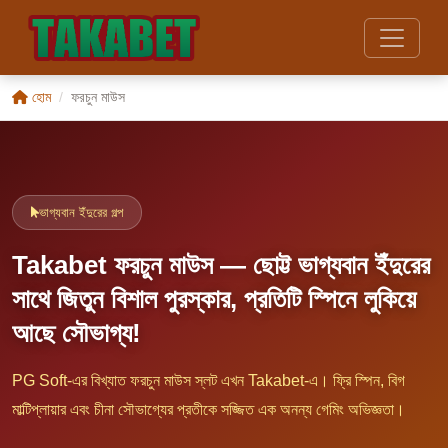
হোম
ফরচুন মাউস
ভাগ্যবান ইঁদুরের গল্প
Takabet ফরচুন মাউস — ছোট্ট ভাগ্যবান ইঁদুরের
সাথে জিতুন বিশাল পুরস্কার, প্রতিটি স্পিনে লুকিয়ে
আছে সৌভাগ্য!
PG Soft-এর বিখ্যাত ফরচুন মাউস স্লট এখন Takabet-এ। ফ্রি স্পিন, বিগ
মাল্টিপ্লায়ার এবং চীনা সৌভাগ্যের প্রতীকে সজ্জিত এক অনন্য গেমিং অভিজ্ঞতা।