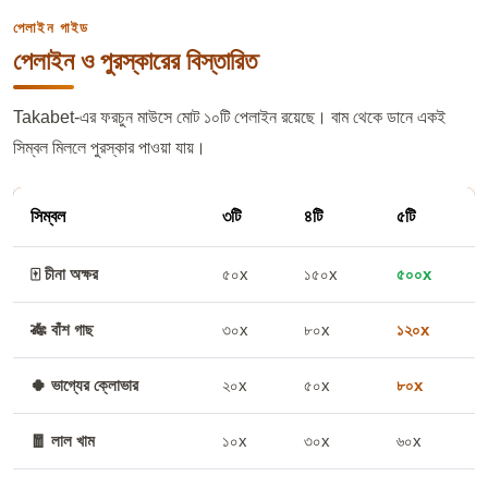
পেলাইন গাইড
পেলাইন ও পুরস্কারের বিস্তারিত
Takabet-এর ফরচুন মাউসে মোট ১০টি পেলাইন রয়েছে। বাম থেকে ডানে একই
সিম্বল মিললে পুরস্কার পাওয়া যায়।
সিম্বল
৩টি
৪টি
৫টি
🀄 চীনা অক্ষর
৫০x
১৫০x
৫০০x
🎋 বাঁশ গাছ
৩০x
৮০x
১২০x
🍀 ভাগ্যের ক্লোভার
২০x
৫০x
৮০x
🧧 লাল খাম
১০x
৩০x
৬০x