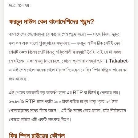
মতো মনে হয়।
ফরচুন মাউস কেন বাংলাদেশিদের পছন্দ?
বাংলাদেশের খেলোয়াড়রা যে ধরনের গেম পছন্দ করেন — সহজ নিয়ম, দ্রুত
ফলাফল এবং ভালো পুরস্কারের সম্ভাবনা — ফরচুন মাউস ঠিক সেটাই দেয়।
গেমটি ৩×৩ রিলের ছোট কিন্তু শক্তিশালী ফরম্যাটে তৈরি, তাই বোঝা সহজ।
মোবাইলেও একদম মসৃণভাবে চলে, কোনো ল্যাগ বা সমস্যা ছাড়া।
Takabet
-
এ এই গেম খেলে অনেক খেলোয়াড় জানিয়েছেন যে ফ্রি স্পিন রাউন্ডে তাদের বড়
জয় এসেছে।
এই গেমের আরেকটি বড় আকর্ষণ হলো এর RTP বা রিটার্ন টু প্লেয়ার হার।
৯৬.৮১% RTP মানে প্রতি ১০০ টাকা বাজির মধ্যে গড়ে প্রায় ৯৭ টাকা
খেলোয়াড়দের মধ্যে ফিরে আসে। এটি শিল্পমানের চেয়ে ভালো, তাই দীর্ঘমেয়াদে
খেলতে চাইলে এটি একটি চমৎকার বিকল্প।
ফ্রি স্পিন রাউন্ডের কৌশল