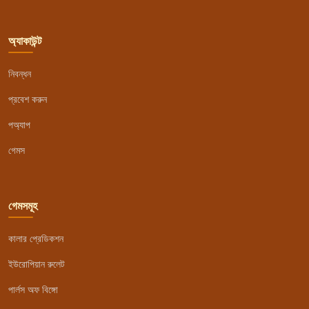
অ্যাকাউন্ট
নিবন্ধন
প্রবেশ করুন
পঅ্যাপ
গেমস
গেমসমূহ
কালার প্রেডিকশন
ইউরোপিয়ান রুলেট
পার্লস অফ বিঙ্গো