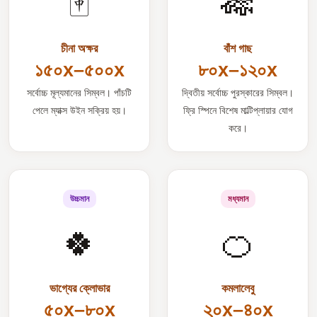
🀄
🎋
চীনা অক্ষর
বাঁশ গাছ
১৫০x–৫০০x
৮০x–১২০x
সর্বোচ্চ মূল্যমানের সিম্বল। পাঁচটি
দ্বিতীয় সর্বোচ্চ পুরস্কারের সিম্বল।
পেলে ম্যাক্স উইন সক্রিয় হয়।
ফ্রি স্পিনে বিশেষ মাল্টিপ্লায়ার যোগ
করে।
উচ্চমান
মধ্যমান
🍀
🍊
ভাগ্যের ক্লোভার
কমলালেবু
৫০x–৮০x
২০x–৪০x