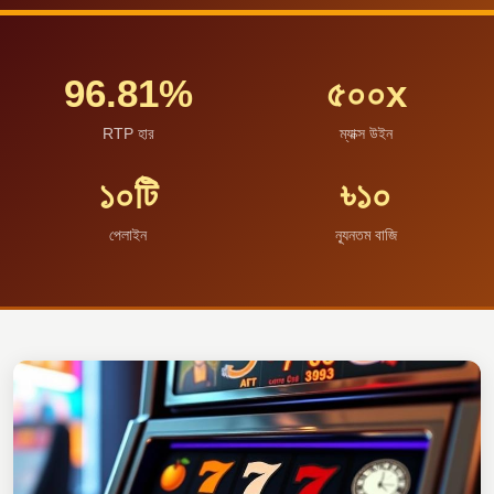
96.81%
৫০০x
RTP হার
ম্যাক্স উইন
১০টি
৳১০
পেলাইন
ন্যূনতম বাজি