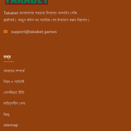
Takabet বাংলাদেশের সবচেয়ে বিশ্বস্ত অনলাইন গেমিং
প্ল্যাটফর্ম। ফরচুন মাউস সহ শতাধিক গেম উপভোগ করুন নিরাপদে।
support@takabet.games
তথ্য
আমাদের সম্পর্কে
নিয়ম ও শর্তাবলী
গোপনীয়তা নীতি
দায়িত্বশীল খেলা
faq
sitemap