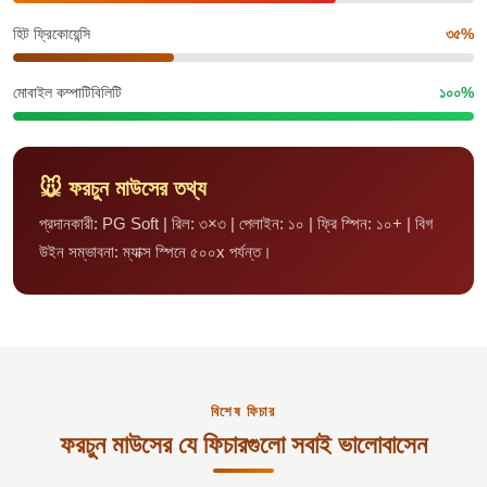
হিট ফ্রিকোয়েন্সি
৩৫%
মোবাইল কম্পাটিবিলিটি
১০০%
🐭 ফরচুন মাউসের তথ্য
প্রদানকারী: PG Soft | রিল: ৩×৩ | পেলাইন: ১০ | ফ্রি স্পিন: ১০+ | বিগ
উইন সম্ভাবনা: ম্যাক্স স্পিনে ৫০০x পর্যন্ত।
বিশেষ ফিচার
ফরচুন মাউসের যে ফিচারগুলো সবাই ভালোবাসেন