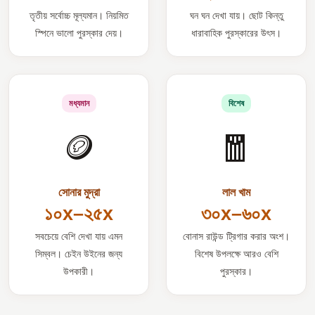
তৃতীয় সর্বোচ্চ মূল্যমান। নিয়মিত
ঘন ঘন দেখা যায়। ছোট কিন্তু
স্পিনে ভালো পুরস্কার দেয়।
ধারাবাহিক পুরস্কারের উৎস।
মধ্যমান
বিশেষ
🪙
🧧
সোনার মুদ্রা
লাল খাম
১০x–২৫x
৩০x–৬০x
সবচেয়ে বেশি দেখা যায় এমন
বোনাস রাউন্ড ট্রিগার করার অংশ।
সিম্বল। চেইন উইনের জন্য
বিশেষ উপলক্ষে আরও বেশি
উপকারী।
পুরস্কার।