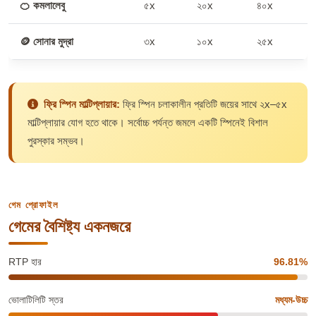
🍊 কমলালেবু
৫x
২০x
৪০x
🪙 সোনার মুদ্রা
৩x
১০x
২৫x
ফ্রি স্পিন মাল্টিপ্লায়ার:
ফ্রি স্পিন চলাকালীন প্রতিটি জয়ের সাথে ২x–৫x
মাল্টিপ্লায়ার যোগ হতে থাকে। সর্বোচ্চ পর্যন্ত জমলে একটি স্পিনেই বিশাল
পুরস্কার সম্ভব।
গেম প্রোফাইল
গেমের বৈশিষ্ট্য একনজরে
RTP হার
96.81%
ভোলাটিলিটি স্তর
মধ্যম-উচ্চ