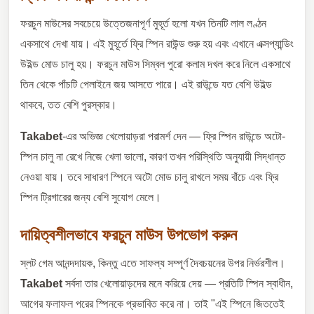
ফরচুন মাউসের সবচেয়ে উত্তেজনাপূর্ণ মুহূর্ত হলো যখন তিনটি লাল লণ্ঠন
একসাথে দেখা যায়। এই মুহূর্তে ফ্রি স্পিন রাউন্ড শুরু হয় এবং এখানে এক্সপ্যান্ডিং
উইল্ড মোড চালু হয়। ফরচুন মাউস সিম্বল পুরো কলাম দখল করে নিলে একসাথে
তিন থেকে পাঁচটি পেলাইনে জয় আসতে পারে। এই রাউন্ডে যত বেশি উইল্ড
থাকবে, তত বেশি পুরস্কার।
Takabet
-এর অভিজ্ঞ খেলোয়াড়রা পরামর্শ দেন — ফ্রি স্পিন রাউন্ডে অটো-
স্পিন চালু না রেখে নিজে খেলা ভালো, কারণ তখন পরিস্থিতি অনুযায়ী সিদ্ধান্ত
নেওয়া যায়। তবে সাধারণ স্পিনে অটো মোড চালু রাখলে সময় বাঁচে এবং ফ্রি
স্পিন ট্রিগারের জন্য বেশি সুযোগ মেলে।
দায়িত্বশীলভাবে ফরচুন মাউস উপভোগ করুন
স্লট গেম আনন্দদায়ক, কিন্তু এতে সাফল্য সম্পূর্ণ দৈবচয়নের উপর নির্ভরশীল।
Takabet
সর্বদা তার খেলোয়াড়দের মনে করিয়ে দেয় — প্রতিটি স্পিন স্বাধীন,
আগের ফলাফল পরের স্পিনকে প্রভাবিত করে না। তাই "এই স্পিনে জিততেই