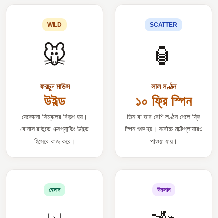
WILD
SCATTER
🐭
🏮
ফরচুন মাউস
লাল লণ্ঠন
উইল্ড
১০ ফ্রি স্পিন
যেকোনো সিম্বলের বিকল্প হয়।
তিন বা তার বেশি লণ্ঠন পেলে ফ্রি
বোনাস রাউন্ডে এক্সপ্যান্ডিং উইল্ড
স্পিন শুরু হয়। সর্বোচ্চ মাল্টিপ্লায়ারও
হিসেবে কাজ করে।
পাওয়া যায়।
বোনাস
উচ্চমান